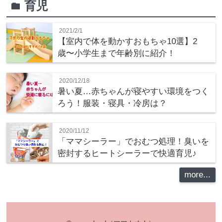
育児
folder
2021/2/1
【室内で体を動かすおもちゃ10選】2
歳〜小学生まで年齢別に紹介！
2020/12/18
暑い夏…赤ちゃんが寝やすい環境をつく
ろう！服装・寝具・冷房は？
2020/11/12
「ママシーラー」でおむつ処理！臭いを
密封するヒートシーラーで快適育児♪
more...