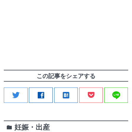
この記事をシェアする
line
twitter
facebook
hatenabookmark
妊娠・出産
folder