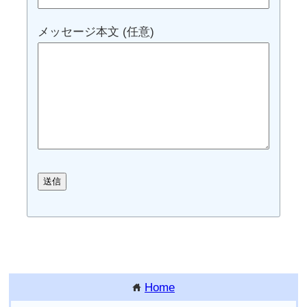
メッセージ本文 (任意)
Home
home