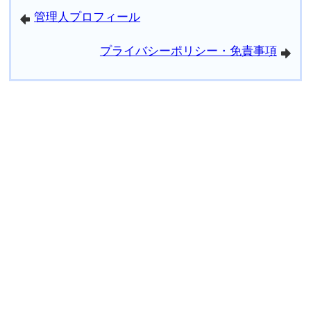
管理人プロフィール
arrowleft
プライバシーポリシー・免責事項
arrowright