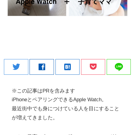
line
twitter
facebook
hatenabookmark
※この記事はPRを含みます
iPhoneとペアリングできるApple Watch。
最近街中でも身につけている人を目にすること
が増えてきました。