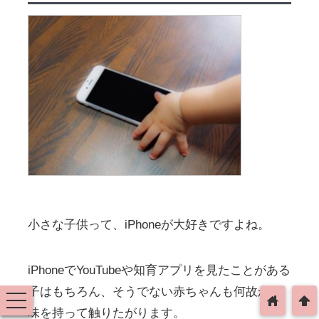
小さな子供って、iPhoneが大好きですよね。
iPhoneでYouTubeや知育アプリを見たことがある
子はもちろん、そうでない赤ちゃんも何故か興
toggle
home
arrowup
navigation
味を持って触りたがります。