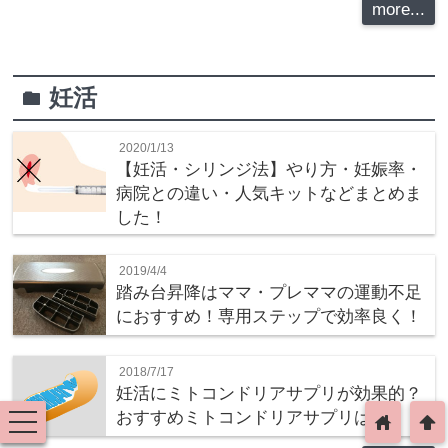
more...
妊活
folder
2020/1/13
【妊活・シリンジ法】やり方・妊娠率・
病院との違い・人気キットなどまとめま
した！
2019/4/4
踏み台昇降はママ・プレママの運動不足
におすすめ！専用ステップで効率良く！
2018/7/17
妊活にミトコンドリアサプリが効果的？
おすすめミトコンドリアサプリは？
toggle
home
arrowup
navigation