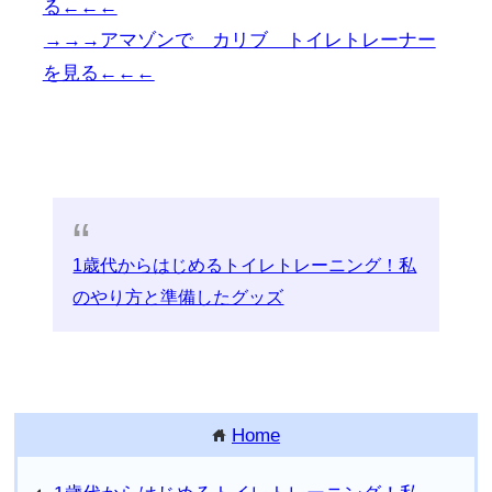
る←←←
→→→アマゾンで カリブ トイレトレーナー
を見る←←←
1歳代からはじめるトイレトレーニング！私
のやり方と準備したグッズ
Home
home