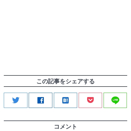
この記事をシェアする
line
twitter
facebook
hatenabookmark
コメント