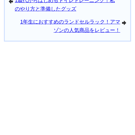
1歳代からはじめるトイレトレーニング！私
arrowleft
のやり方と準備したグッズ
1年生におすすめのランドセルラック！アマ
arrowright
ゾンの人気商品をレビュー！