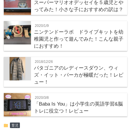
スーパーマリオオデッセイを５歳児とや
ってみた！小さな子におすすめの訳は？
2020/1/9
ニンテンドーラボ ドライブキットを幼
稚園児と作って遊んでみた！こんな親子
におすすめ！
2018/12/26
パタゴニアのレディースダウン、ウィ
ズ・イット・パーカが極暖だった！レビ
ュー！
2020/3/8
「Baba Is You」は小学生の英語学習&脳
トレに役立つ！レビュー
folder
育児