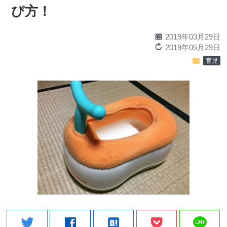
び方！
calendar
2019年03月29日
reload
2019年05月29日
folder
育児
line
twitter
facebook
hatenabookmark