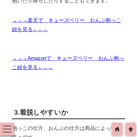
抱いたり降ろしたりすることもできます。
→→→楽天で キューズベリー おんぶ抱っこ
紐を見る←←←
→→→Amazonで キューズベリー おんぶ抱っ
こ紐を見る←←←
3.着脱しやすいか
抱っこの仕方、おんぶの仕方は商品によって
toggle
home
arrowup
navigation