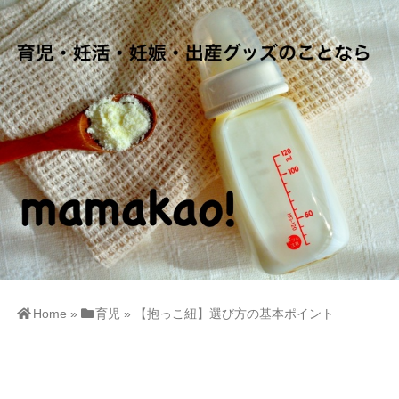
Home
»
育児
»
【抱っこ紐】選び方の基本ポイント