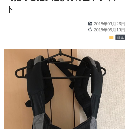
ト
calendar
2018年03月26日
reload
2019年05月13日
folder
育児