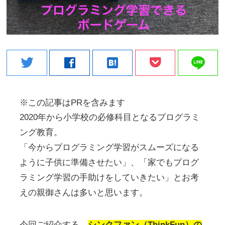
line
twitter
facebook
hatenabookmark
※この記事はPRを含みます
2020年から小学校の必修科目となるプログラミ
ング教育。
「今からプログラミング学習がスムーズになる
ように子供に準備させたい」、「家でもプログ
ラミング学習の手助けをしていきたい」とお考
えの親御さんは多いと思います。
今回ご紹介する、
シンクファン（ThinkFun）の