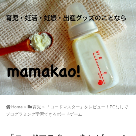
Home
»
育児
»
「コードマスター」をレビュー！PCなしで
プログラミング学習できるボードゲーム