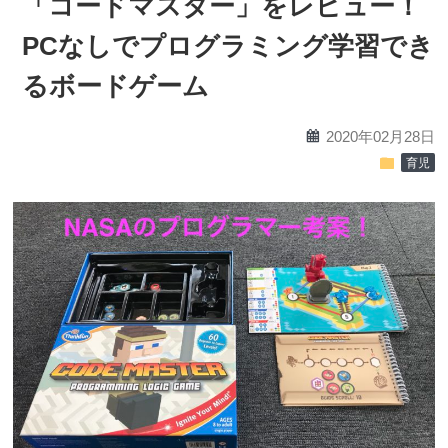
「コードマスター」をレビュー！
PCなしでプログラミング学習でき
るボードゲーム
calendar
2020年02月28日
folder
育児