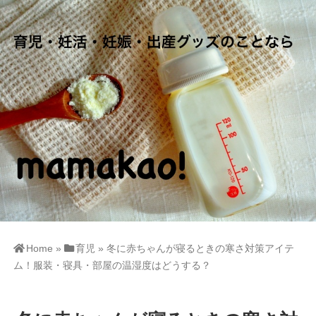
Home
»
育児
»
冬に赤ちゃんが寝るときの寒さ対策アイテ
ム！服装・寝具・部屋の温湿度はどうする？