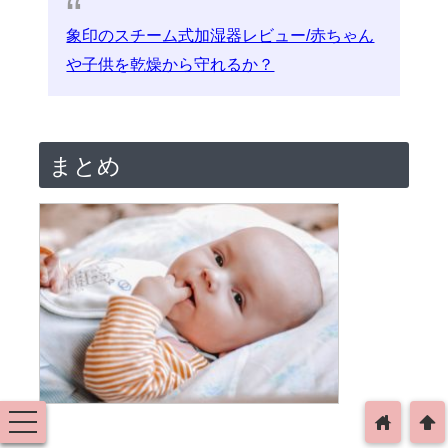
象印のスチーム式加湿器レビュー/赤ちゃん
や子供を乾燥から守れるか？
まとめ
toggle
home
arrowup
navigation