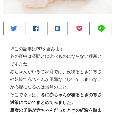
line
twitter
facebook
hatenabookmark
※この記事はPRを含みます
冬の夜中は昼間とは比べものにならない程寒い
ですよね。
赤ちゃんがいるご家庭では、夜寝るときに寒さ
や乾燥で赤ちゃんが風邪などひいてしまわない
か心配になるのは当然のこと。
そこで今回は、
冬に赤ちゃんが寝るときの寒さ
対策についてまとめてみました。
筆者の子供が赤ちゃんだったときの経験を踏ま