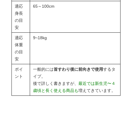
適応
65～100cm
身長
の目
安
適応
9~18kg
体重
の目
安
ポイ
一般的には
首すわり後に前向きで使用
するタ
ント
イプ。
後で詳しく書きますが、
最近では新生児〜４
歳頃と長く使える商品も
増えてきています。