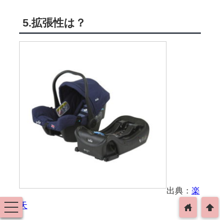
5.拡張性は？
出典：
楽
天
toggle
home
arrowup
navigation