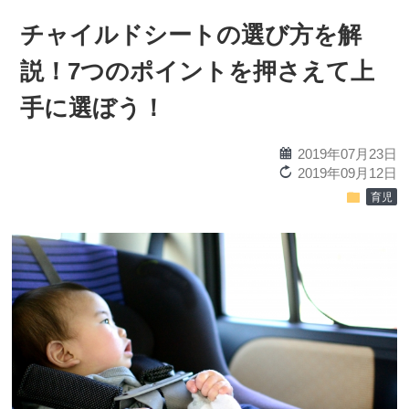
チャイルドシートの選び方を解
説！7つのポイントを押さえて上
手に選ぼう！
calendar
2019年07月23日
reload
2019年09月12日
folder
育児