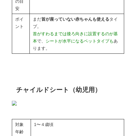
の目
安
ポイ
まだ
首が座っていない赤ちゃんも使える
タイ
ント
プ。
首がすわるまでは後ろ向きに設置するのが基
本
で、
シートが水平になるベットタイプも
あ
ります。
チャイルドシート（幼児用）
対象
1〜４歳頃
年齢