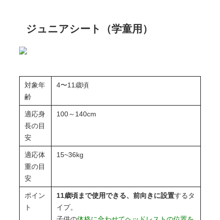
ジュニアシート（学童用）
対象年
4〜11歳頃
齢
適応身
100～140cm
長の目
安
適応体
15~36kg
重の目
安
ポイン
11歳頃まで使用できる、前向きに設置
するタ
ト
イプ。
子供の
体格に合わせてヘッドレストの位置を