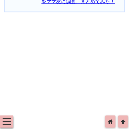
をママ友に調査、まとめてみた！
toggle
home
arrowup
navigation