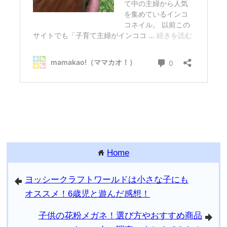
Home
home
ヨッシークラフトワールドは小さな子にも
arrowleft
オススメ！6歳児と遊んだ感想！
子供の花粉メガネ！選び方やおすすめ商品
arrowright