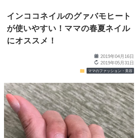
インココネイルのグァバモヒート
が使いやすい！ママの春夏ネイル
にオススメ！
calendar
2019年04月16日
reload
2019年05月31日
folder
ママのファッション・美容