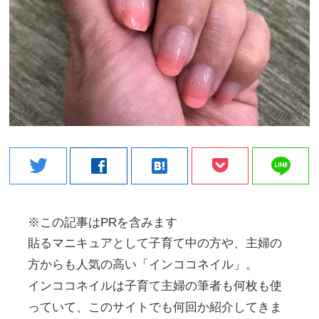
line
twitter
facebook
hatenabookmark
※この記事はPRを含みます
貼るマニキュアとして子育て中の方や、主婦の
方からも人気の高い「インココネイル」。
インココネイルは子育て主婦の筆者も何枚も使
っていて、このサイトでも何回か紹介してきま