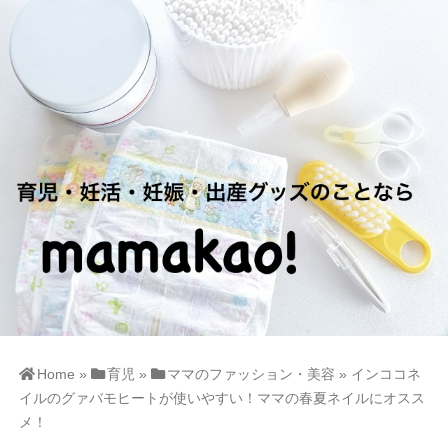
Home
»
育児
»
ママのファッション・美容
»
インココネ
イルのグァバモヒートが使いやすい！ママの春夏ネイルにオスス
メ！