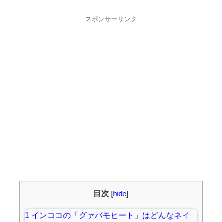
スポンサーリンク
目次
[
hide
]
1
インココの「グァバモヒート」はどんなネイ